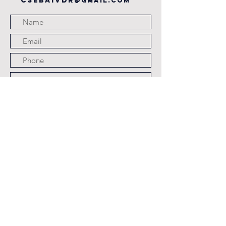
csebaivdr
@gmail.com
Submit
JOURS ET HORAIRES
D'OUVERTURE
LES LUNDI,
MARDI,JEUDI ET