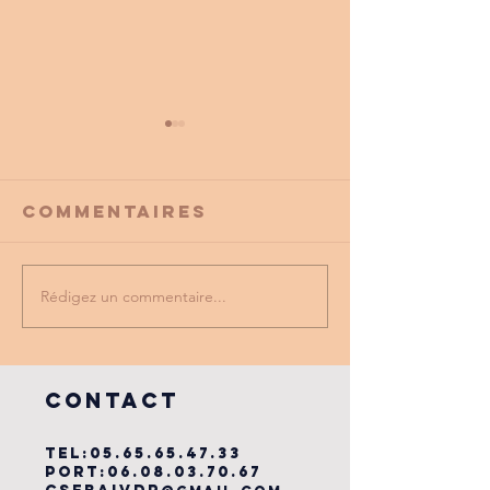
Commentaires
Rédigez un commentaire...
PROMO
tu as vu
PARTENAIRE
dernière
du cse?
COntact
TEL:
05.65.65.47.33
PORT:
06.08.03.70.67