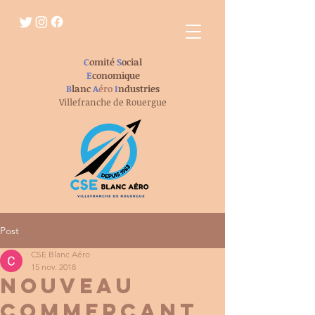
C
omité
S
ocial
E
conomique
B
lanc
A
éro
I
ndustries
Villefranche de Rouergue
Post
CSE Blanc Aéro
15 nov. 2018
NOUVEAU
COMMERÇANT