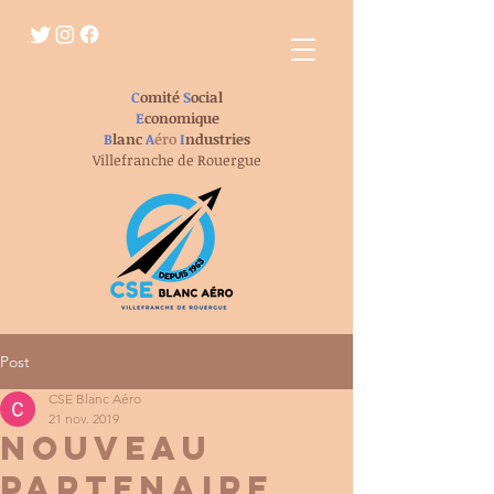
C
omité
S
ocial
E
conomique
B
lanc
A
éro
I
ndustries
Villefranche de Rouergue
Post
CSE Blanc Aéro
21 nov. 2019
Nouveau
Partenaire