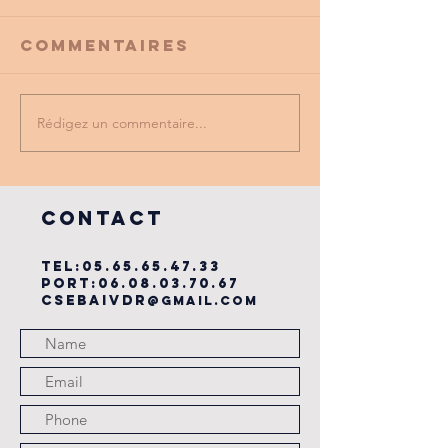
Commentaires
Rédigez un commentaire...
PROMO
tu as vu
PARTENAIRE
dernière
du cse?
COntact
TEL:
05.65.65.47.33
PORT:
06.08.03.70.67
csebaivdr
@gmail.com