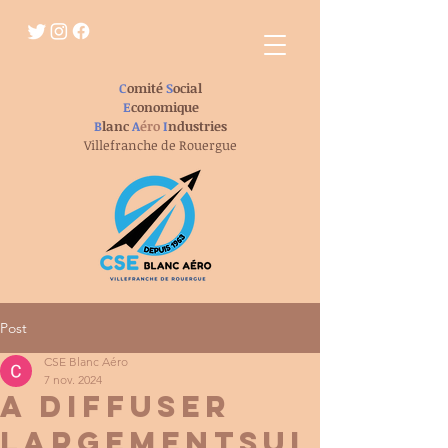
C
omité
S
ocial
E
conomique
B
lanc
A
éro
I
ndustries
Villefranche de Rouergue
Post
CSE Blanc Aéro
7 nov. 2024
A DIFFUSER
LARGEMENTsui