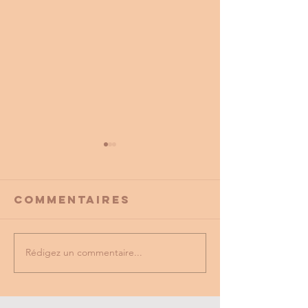
Commentaires
Rédigez un commentaire...
PROMO
tu as vu
PARTENAIRE
dernière
du cse?