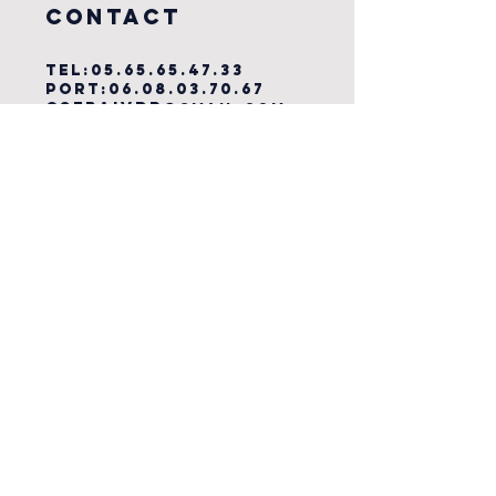
COntact
TEL:
05.65.65.47.33
PORT:
06.08.03.70.67
csebaivdr
@gmail.com
Submit