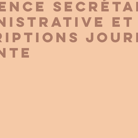
ence secréta
nistrative et
riptions jou
nte