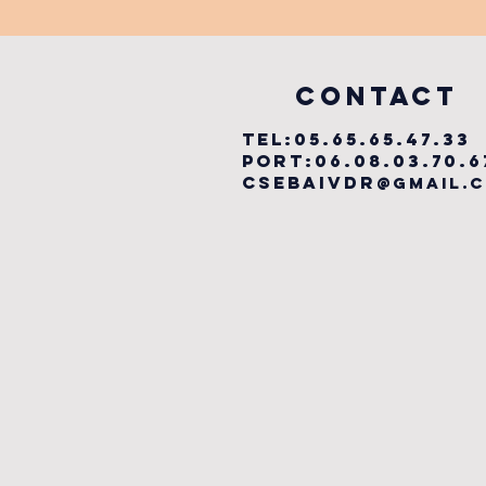
LABYRINTHE
MUSICAL
vILLEFRANCHE
COntact
TEL:05.65.65.47.33
PORT:06.08.03.70.6
csebaivdr
@gmail.