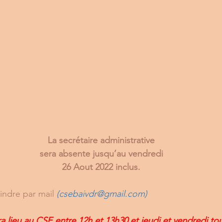
La secrétaire administrative
sera absente jusqu’au vendredi
26 Aout 2022 inclus.
ndre par mail 
(
csebaivdr@gmail.com
)
lieu au CSE entre 12h et 13h30 et jeudi et vendredi tout