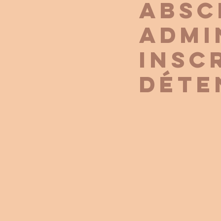
Absc
admi
insc
déte