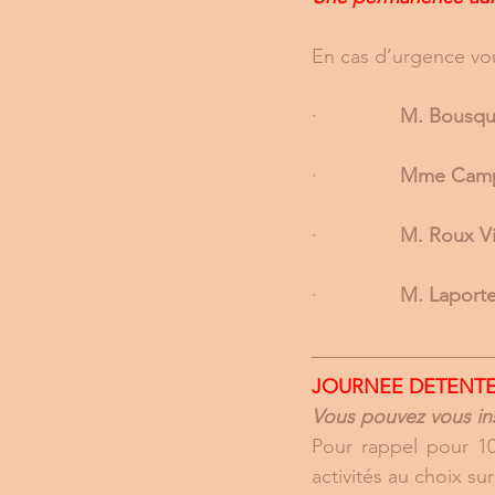
En cas d’urgence vo
·               
M. Bousque
·               
Mme Campo
·               
M. Roux Vi
·               
M. Laporte
JOURNEE DETENTE
Vous pouvez vous ins
Pour rappel pour 10
activités au choix sur