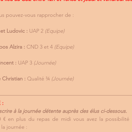
us pouvez-vous rapprocher de :
t Ludovic :
 UAP 2 
(Equipe)
s Alzira :
 CND 3 et 4 
(Equipe)
ncent :
 UAP 3 
(Journée)
 Christian :
 Qualité ¾ 
(Journée)
 :
crire à la journée détente auprès des élus ci-dessous.
 € en plus du repas de midi vous avez la possibilité d
 la journée :