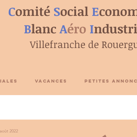
C
omité
S
ocial
E
conom
B
lanc
A
éro
I
ndustr
Villefranche de Rouerg
IALES
VACANCES
PETITES ANNON
 août 2022