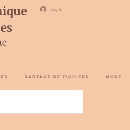
ique
Log In
ies
ue
CES
Partage de fichiers
More