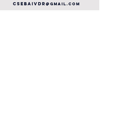
csebaivdr
@gmail.com
Submit
JOURS ET HORAIRES
D'OUVERTURE
LES LUNDI,