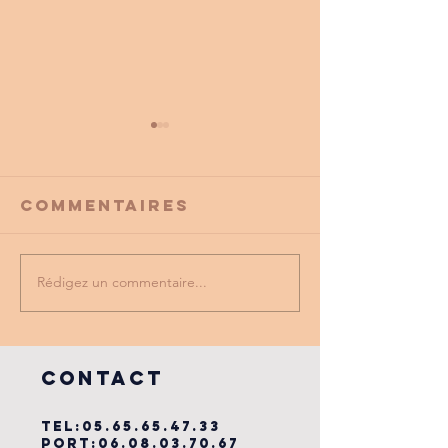
Commentaires
Rédigez un commentaire...
PROMO
tu as vu
PARTENAIRE
dernière
du cse?
COntact
TEL:
05.65.65.47.33
PORT:
06.08.03.70.67