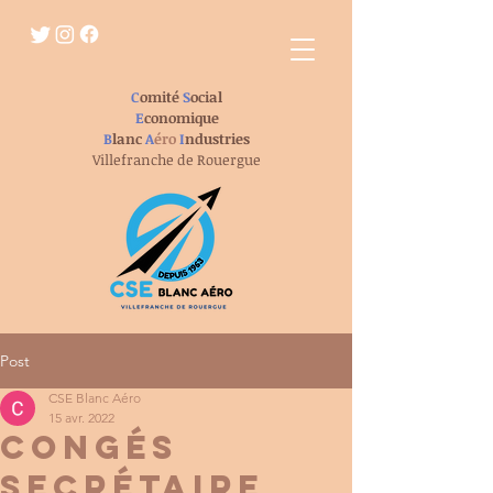
C
omité
S
ocial
E
conomique
B
lanc
A
éro
I
ndustries
Villefranche de Rouergue
Post
CSE Blanc Aéro
15 avr. 2022
Congés
secrétaire