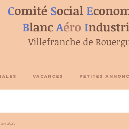
C
omité
S
ocial
E
conom
B
lanc
A
éro
I
ndustr
Villefranche de Rouerg
IALES
VACANCES
PETITES ANNON
juin 2025