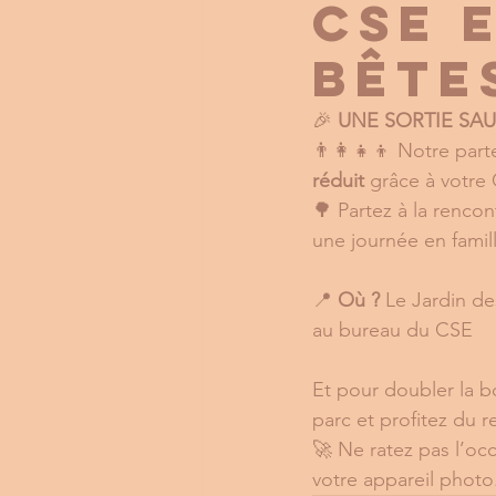
CSE 
bête
🎉 
UNE SORTIE SAU
👨‍👩‍👧‍👦 Notre part
réduit
 grâce à votre
🌳 Partez à la rencon
une journée en famil
📍 
Où ?
 Le Jardin de
au bureau du CSE 
Et pour doubler la b
parc et profitez du 
🚀 Ne ratez pas l’occ
votre appareil photo