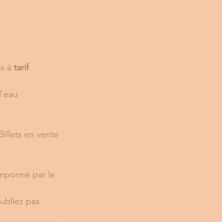
s à 
tarif 
d'eau 
Billets en vente 
amponné par le 
ubliez pas 