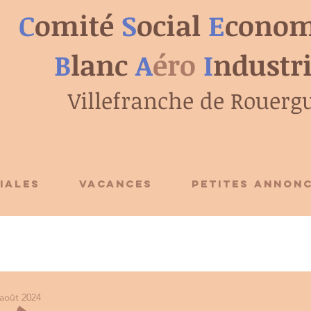
C
omité
S
ocial
E
conom
B
lanc
A
éro
I
ndustr
Villefranche de Rouerg
IALES
VACANCES
PETITES ANNON
 août 2024