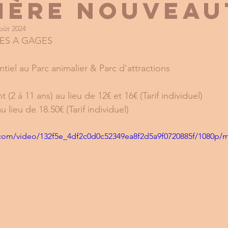
ière nouveau
oût 2024
TES A GAGES
ntiel au Parc animalier & Parc d'attractions 
nt (2 à 11 ans) au lieu de 12€ et 16€ (Tarif individuel)
au lieu de 18.50€ (Tarif individuel)
ic.com/video/132f5e_4df2c0d0c52349ea8f2d5a9f0720885f/1080p/