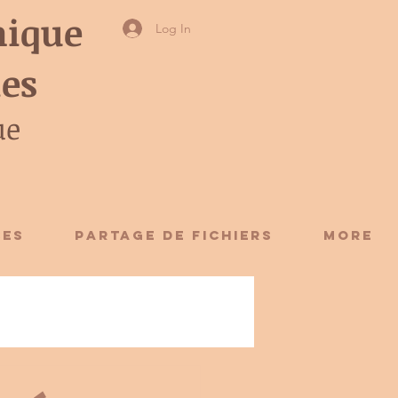
ique
Log In
ies
ue
CES
Partage de fichiers
More