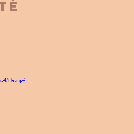
té
mp4/file.mp4