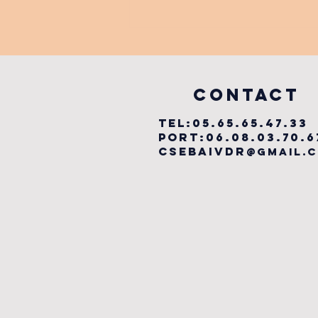
FESTIVAL
LABYRINTHE
MUSICAL
vILLEFRANCHE
COntact
TEL:05.65.65.47.33
PORT:06.08.03.70.6
csebaivdr
@gmail.