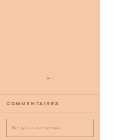
Commentaires
Rédigez un commentaire...
PROMO
tu as vu
PARTENAIRE
dernière