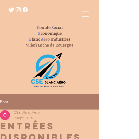
C
omité
S
ocial
E
conomique
B
lanc
A
éro
I
ndustries
Villefranche de Rouergue
Post
CSE Blanc Aéro
9 sept. 2025
entrées
disponibles