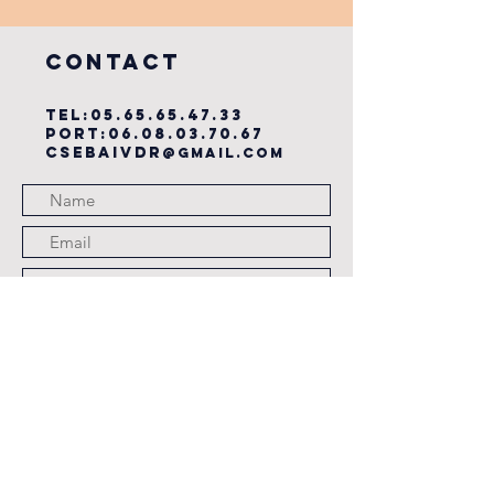
du cse?
COntact
TEL:
05.65.65.47.33
PORT:
06.08.03.70.67
csebaivdr
@gmail.com
Submit