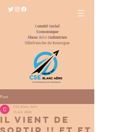
C
omité
S
ocial
E
conomique
B
lanc
A
éro
I
ndustries
Villefranche de Rouergue
Post
CSE Blanc Aéro
15 oct. 2024
il vient de
sortir !! et et