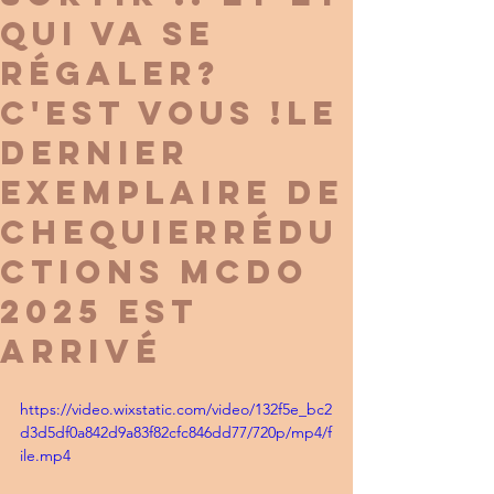
qui va se
régaler?
c'est vous !le
dernier
exemplaire de
chequierrédu
ctions Mcdo
2025 est
arrivé
https://video.wixstatic.com/video/132f5e_bc2
d3d5df0a842d9a83f82cfc846dd77/720p/mp4/f
ile.mp4