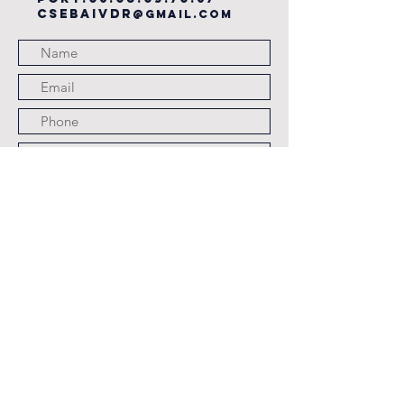
csebaivdr
@gmail.com
Submit
JOURS ET HORAIRES
D'OUVERTURE
LES LUNDI,