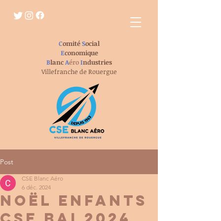
C
omité
S
ocial
E
conomique
B
lanc
A
éro
I
ndustries
Villefranche de Rouergue
Post
CSE Blanc Aéro
6 déc. 2024
noël enfants
CSE BAI 2024