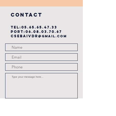
du cse?
COntact
TEL:
05.65.65.47.33
PORT:
06.08.03.70.67
csebaivdr
@gmail.com
Submit