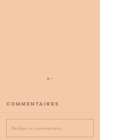
Commentaires
Rédigez un commentaire...
PROMO
tu as vu
PARTENAIRE
dernière