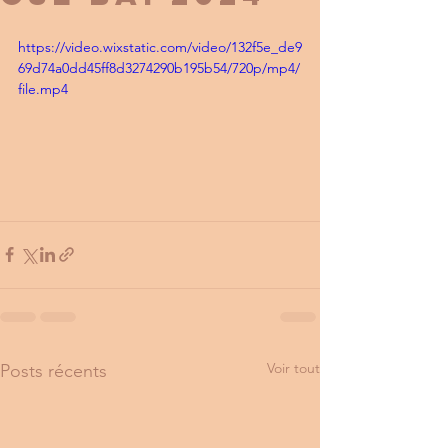
https://video.wixstatic.com/video/132f5e_de9
69d74a0dd45ff8d3274290b195b54/720p/mp4/
file.mp4
Voir tout
Posts récents