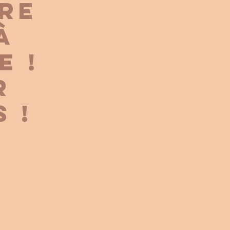
re
à
e !
r
 !