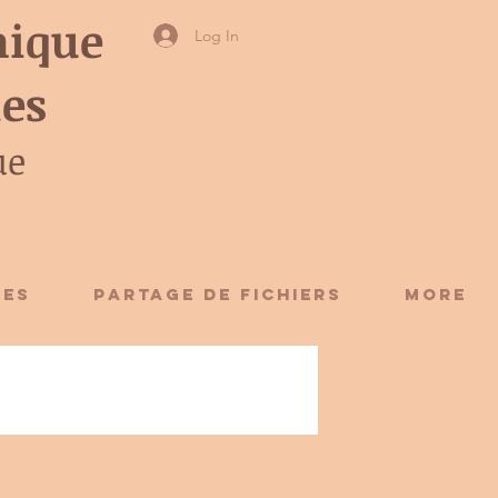
ique
Log In
ies
ue
CES
Partage de fichiers
More