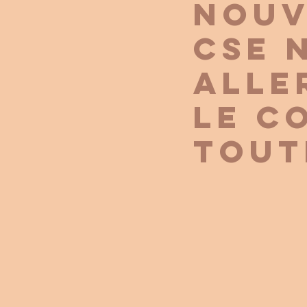
nouv
CSE 
aller
le c
tout