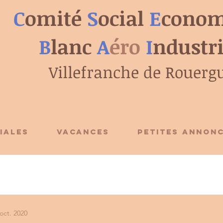
C
omité
S
ocial
E
conom
B
lanc
A
éro
I
ndustr
Villefranche de Rouerg
IALES
VACANCES
PETITES ANNON
oct. 2020