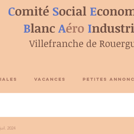
C
omité
S
ocial
E
conom
B
lanc
A
éro
I
ndustr
Villefranche de Rouerg
IALES
VACANCES
PETITES ANNON
juil. 2024