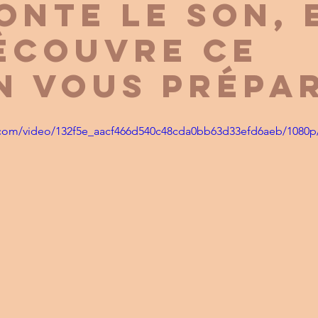
onte le son, 
écouvre ce
n vous prépar
ic.com/video/132f5e_aacf466d540c48cda0bb63d33efd6aeb/1080p