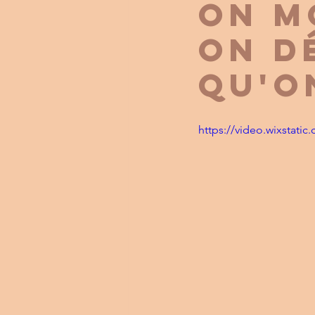
On m
on d
qu'o
https://video.wixstat