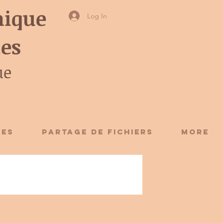
ique
Log In
ies
ue
CES
Partage de fichiers
More