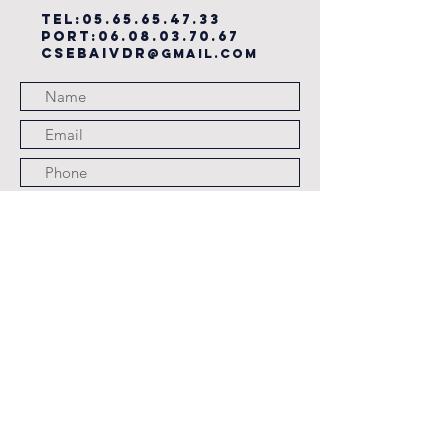
TEL:
05.65.65.47.33
PORT:
06.08.03.70.67
csebaivdr
@gmail.com
Submit
JOURS ET HORAIRES
D'OUVERTURE