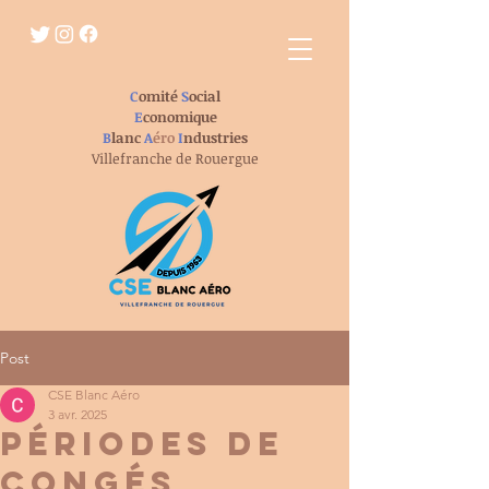
C
omité
S
ocial
E
conomique
B
lanc
A
éro
I
ndustries
Villefranche de Rouergue
Post
CSE Blanc Aéro
3 avr. 2025
périodes de
congés