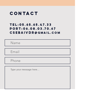
du cse?
COntact
TEL:
05.65.65.47.33
PORT:
06.08.03.70.67
csebaivdr
@gmail.com
Submit