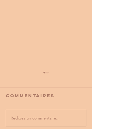
Commentaires
Rédigez un commentaire...
PROMO
tu as vu
PARTENAIRE
dernière