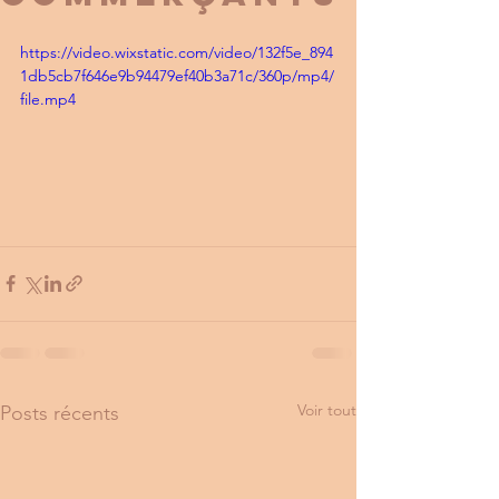
https://video.wixstatic.com/video/132f5e_894
1db5cb7f646e9b94479ef40b3a71c/360p/mp4/
file.mp4
Voir tout
Posts récents