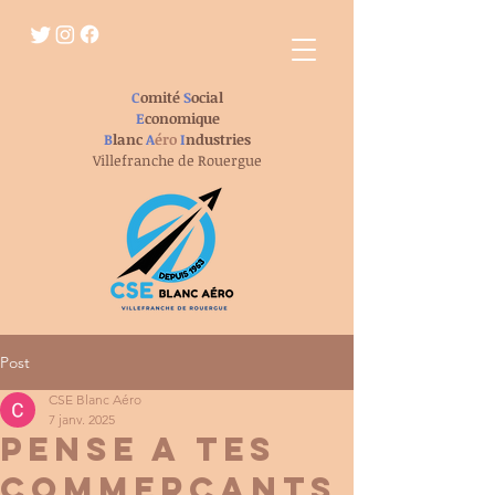
C
omité
S
ocial
E
conomique
B
lanc
A
éro
I
ndustries
Villefranche de Rouergue
Post
CSE Blanc Aéro
7 janv. 2025
pense a tes
commerçants