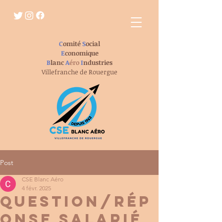
C
omité
S
ocial
E
conomique
B
lanc
A
éro
I
ndustries
Villefranche de Rouergue
Post
CSE Blanc Aéro
4 févr. 2025
question/rép
onse salarié