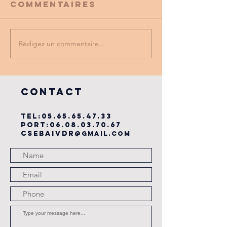
Commentaires
Rédigez un commentaire...
PROMO
tu as vu
PARTENAIRE
dernière
du cse?
COntact
TEL:
05.65.65.47.33
PORT:
06.08.03.70.67
csebaivdr
@gmail.com