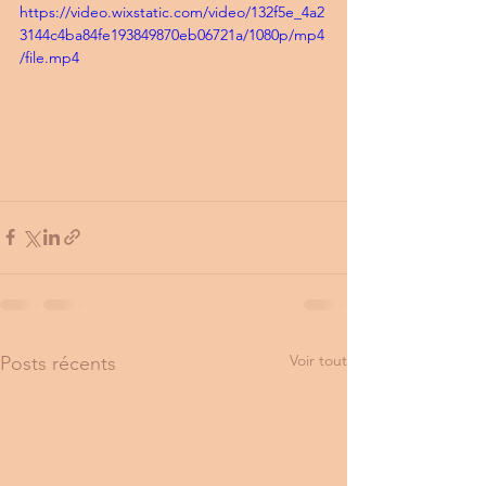
https://video.wixstatic.com/video/132f5e_4a2
3144c4ba84fe193849870eb06721a/1080p/mp4
/file.mp4
Voir tout
Posts récents