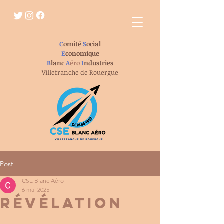
C
omité
S
ocial
E
conomique
B
lanc
A
éro
I
ndustries
Villefranche de Rouergue
Post
CSE Blanc Aéro
6 mai 2025
révélation