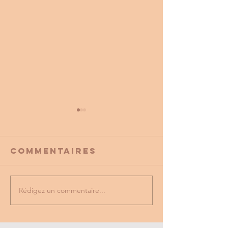
Commentaires
Rédigez un commentaire...
PROMO
tu as vu
PARTENAIRE
dernière
du cse?