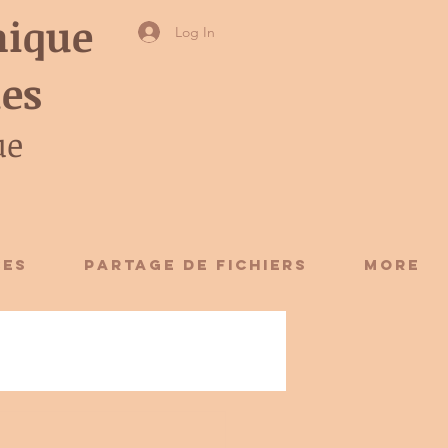
ique
Log In
ies
ue
CES
Partage de fichiers
More