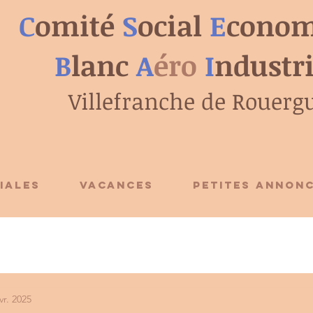
C
omité
S
ocial
E
conom
B
lanc
A
éro
I
ndustr
Villefranche de Rouerg
IALES
VACANCES
PETITES ANNON
vr. 2025