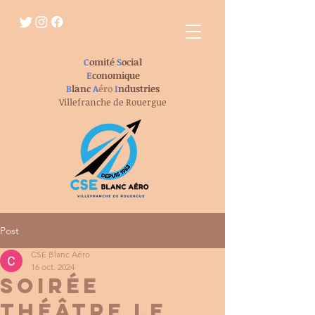
C
omité
S
ocial
E
conomique
B
lanc
A
éro
I
ndustries
Villefranche de Rouergue
Post
CSE Blanc Aéro
16 oct. 2024
Soirée
théâtre le