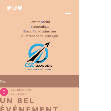
C
omité
S
ocial
E
conomique
B
lanc
A
éro
I
ndustries
Villefranche de Rouergue
Post
CSE Blanc Aéro
4 août 2023
Un bel
événement