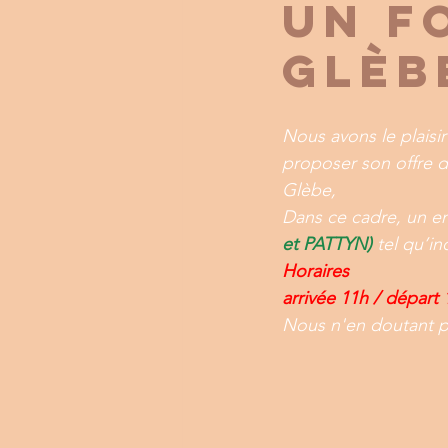
Un F
Glèb
Nous avons le plaisi
proposer son offre d
Glèbe,
Dans ce cadre, un em
et PATTYN)
 tel qu’i
Horaires
arrivée 11h / départ 
Nous n'en doutant pas