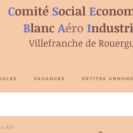
C
omité
S
ocial
E
conom
B
lanc
A
éro
I
ndustr
Villefranche de Rouerg
IALES
VACANCES
PETITES ANNON
mai 2025