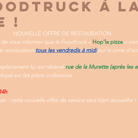
oodtruck à L
e !
NOUVELLE OFFRE DE RESTAURATION 
r de vous informer que le Foodtruck «
Hop'la pizza
 » vie
e restauration
tous les vendredis à midi
sur la zone d'act
placement lui est réservé 
rue de la Murette (après les e
ndiqué sur les plans ci-dessous.
14h
 : cette nouvelle offre de service sera bien accueillie !