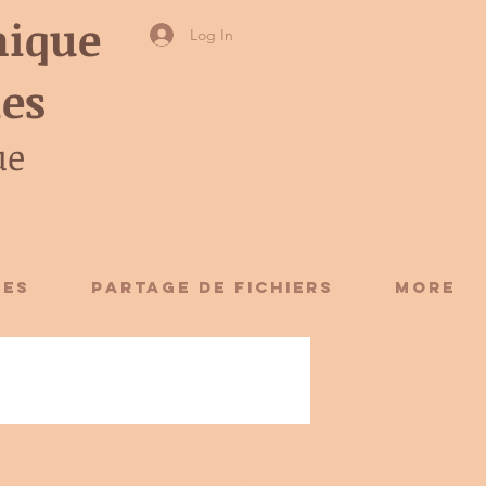
ique
Log In
ies
ue
CES
Partage de fichiers
More