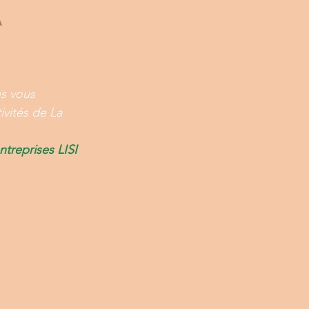
a
ns vous 
ivités de La 
ntreprises LISI 