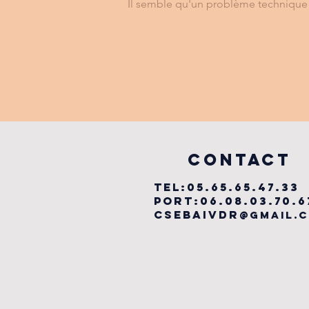
Il semble qu'un problème technique e
FESTIVAL
LABYRINTHE
MUSICAL
vILLEFRANCHE
COntact
TEL:05.65.65.47.33
PORT:06.08.03.70.6
csebaivdr
@gmail.