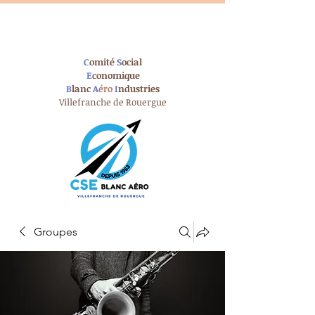
C
omité
S
ocial
E
conomique
B
lanc
A
éro
I
ndustries
Villefranche de Rouergue
Groupes