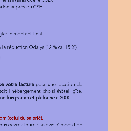
 email (ainsi que le CSE).
ation auprès du CSE.
gler le montant final.
éjà la réduction Odalys (12 % ou 15 %).
U
e votre facture
pour une location de
it l’hébergement choisi (hôtel, gîte,
ne fois par an et plafonné à 200€
.
m (celui du salarié).
vous devrez fournir un avis d’imposition