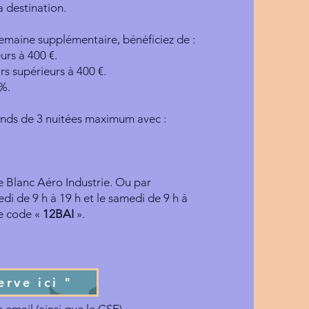
a destination.
emaine supplémentaire, bénéficiez de :
urs à 400 €.
rs supérieurs à 400 €.
 %.
ends de 3 nuitées maximum avec :
de Blanc Aéro Industrie. Ou par
di de 9 h à 19 h et le samedi de 9 h à
le code «
12BAI
».
erve ici "