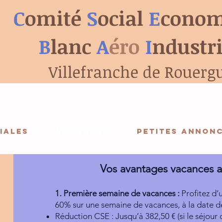
C
omité
S
ocial
E
conom
B
lanc
A
éro
I
ndustr
Villefranche de Rouerg
IALES
VACANCES
PETITES ANNON
Vos avantages vacances a
1. Première semaine de vacances :
Profitez d’
60% sur une semaine de vacances, à la date de
Réduction CSE : Jusqu’à 382,50 € (si le séjour 