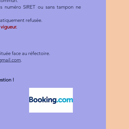
l commun.
sans numéro SIRET ou sans tampon ne
matiquement refusée.
 vigueur.
ituée face au réfectoire.
gmail.com
.
stion !