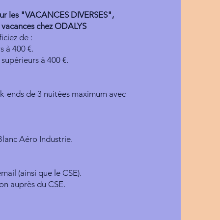
 pour les "VACANCES DIVERSES",
de vacances chez ODALYS
ciez de :
s à 400 €.
supérieurs à 400 €.
.
ek-ends de 3 nuitées maximum avec
Blanc Aéro Industrie.
mail (ainsi que le CSE).
ion auprès du CSE.