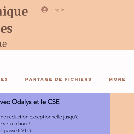
ique
Log In
ies
ue
CES
Partage de fichiers
More
vec Odalys et le CSE
une réduction exceptionnelle jusqu’à
 votre choix !
dépasse 850 €).