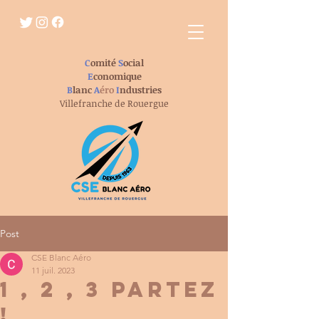
C
omité
S
ocial
E
conomique
B
lanc
A
éro
I
ndustries
Villefranche de Rouergue
Post
CSE Blanc Aéro
11 juil. 2023
1 , 2 , 3 Partez
!