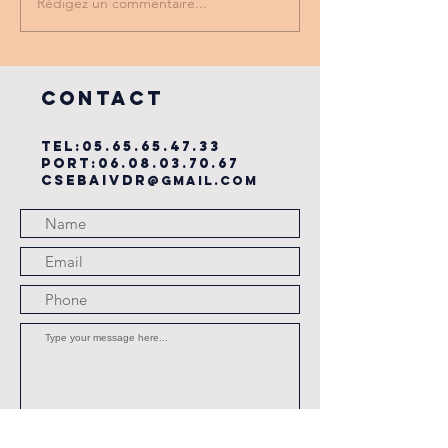
Rédigez un commentaire...
PROMO
tu as vu
PARTENAIRE
dernière
du cse?
COntact
TEL:
05.65.65.47.33
PORT:
06.08.03.70.67
csebaivdr
@gmail.com
Submit