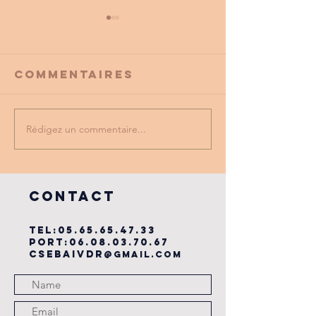
Commentaires
Rédigez un commentaire...
PROMO
tu as vu
PARTENAIRE
dernière
du cse?
COntact
TEL:
05.65.65.47.33
PORT:
06.08.03.70.67
csebaivdr
@gmail.com