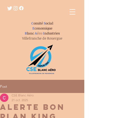
C
omité
S
ocial
E
conomique
B
lanc
A
éro
I
ndustries
Villefranche de Rouergue
Post
CSE Blanc Aéro
21 oct. 2025
ALERTE BON
PLAN KING