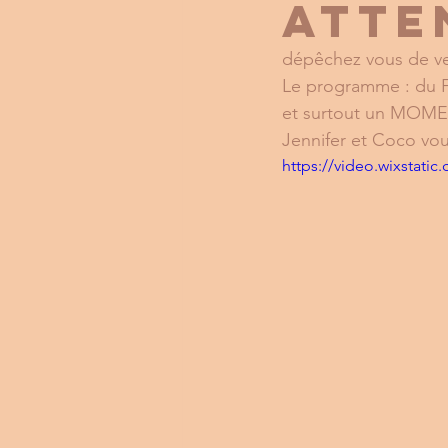
atte
dépêchez vous de ven
Le programme : du 
et surtout un MOM
Jennifer et Coco vou
https://video.wixstat