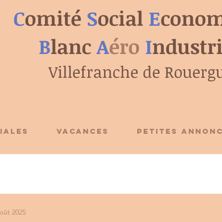
C
omité
S
ocial
E
conom
B
lanc
A
éro
I
ndustr
Villefranche de Rouerg
IALES
VACANCES
PETITES ANNON
août 2025