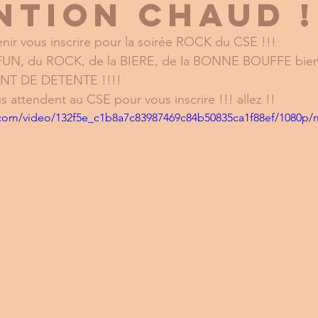
ntion chaud !
ir vous inscrire pour la soirée ROCK du CSE !!! 
FUN, du ROCK, de la BIERE, de la BONNE BOUFFE bien
ENT DE DETENTE !!!!
s attendent au CSE pour vous inscrire !!! allez !!
ic.com/video/132f5e_c1b8a7c83987469c84b50835ca1f88ef/1080p/