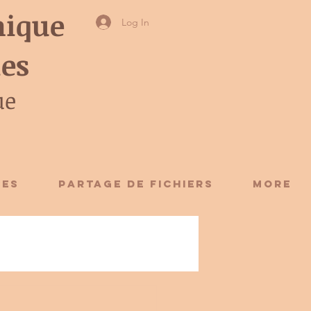
ique
Log In
ies
ue
CES
Partage de fichiers
More