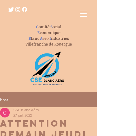
C
omité
S
ocial
E
conomique
B
lanc
A
éro
I
ndustries
Villefranche de Rouergue
Post
CSE Blanc Aéro
27 juil. 2022
ATTENTION
DEMAIN jeudi