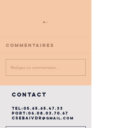
Commentaires
Rédigez un commentaire...
PROMO
tu as vu
PARTENAIRE
dernière
du cse?
COntact
TEL:
05.65.65.47.33
PORT:
06.08.03.70.67
csebaivdr
@gmail.com