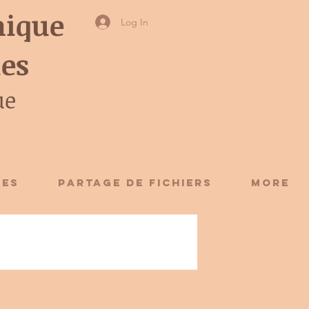
ique
Log In
ies
ue
CES
Partage de fichiers
More