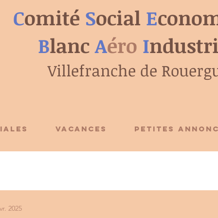
C
omité
S
ocial
E
conom
B
lanc
A
éro
I
ndustr
Villefranche de Rouerg
IALES
VACANCES
PETITES ANNON
vr. 2025