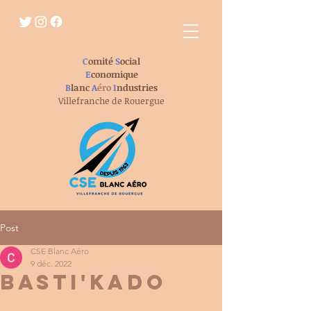
C
omité
S
ocial
E
conomique
B
lanc
A
éro
I
ndustries
Villefranche de Rouergue
Post
CSE Blanc Aéro
9 déc. 2022
BASTI'KADO