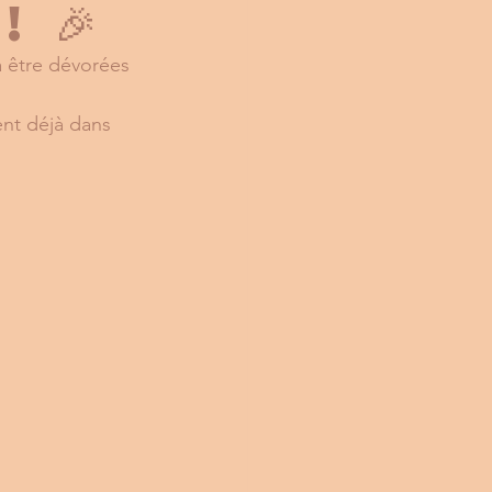
 🎉
à être dévorées 
nt déjà dans 