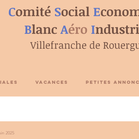
C
omité
S
ocial
E
conom
B
lanc
A
éro
I
ndustr
Villefranche de Rouerg
IALES
VACANCES
PETITES ANNON
uin 2025