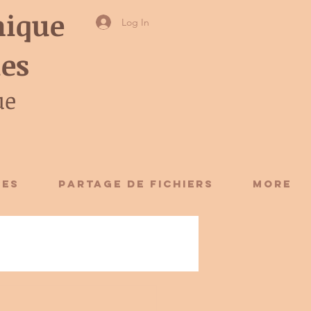
ique
Log In
ies
ue
CES
Partage de fichiers
More