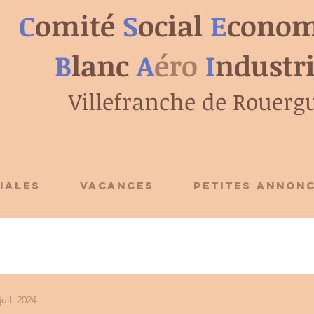
C
omité
S
ocial
E
conom
B
lanc
A
éro
I
ndustr
Villefranche de Rouerg
IALES
VACANCES
PETITES ANNON
juil. 2024