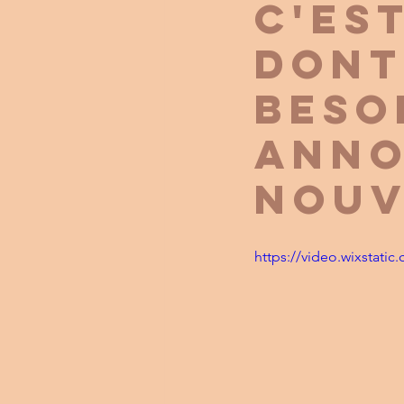
C'ES
DONT
BESO
ANNO
NOUV
https://video.wixstat