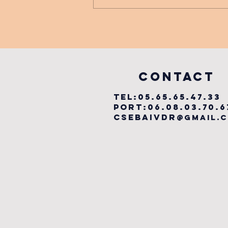
FESTIVAL
LABYRINTHE
MUSICAL
vILLEFRANCHE
COntact
TEL:05.65.65.47.33
PORT:06.08.03.70.6
csebaivdr
@gmail.