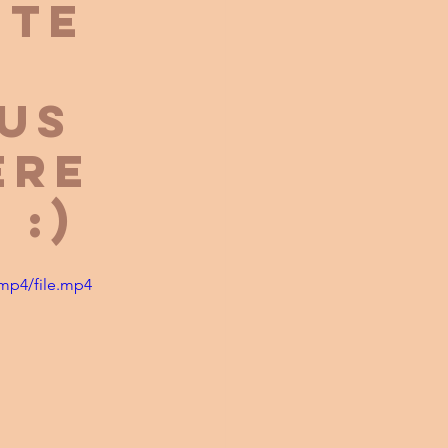
ITE
OUS
ERE
 :)
mp4/file.mp4