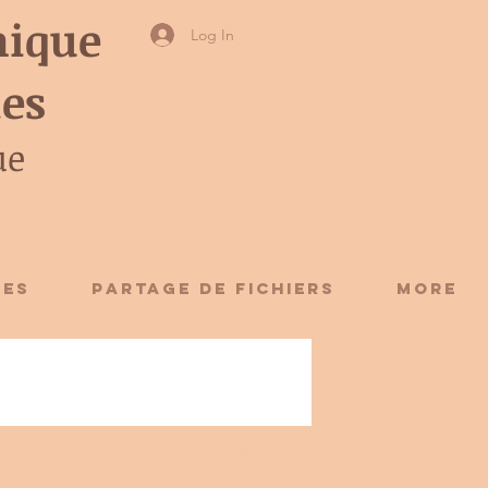
ique
Log In
ies
ue
CES
Partage de fichiers
More