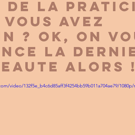
T DE LA PRATIC
 VOUS AVEZ
IN ? OK, ON V
NCE LA DERNI
EAUTE ALORS !
ic.com/video/132f5e_b4c6d85aff3f4254bb59b011a704ae79/1080p/