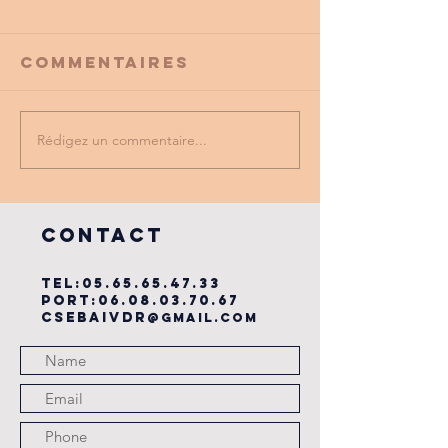
Commentaires
Rédigez un commentaire...
PROMO
tu as vu
PARTENAIRE
dernière
du cse?
COntact
TEL:
05.65.65.47.33
PORT:
06.08.03.70.67
csebaivdr
@gmail.com