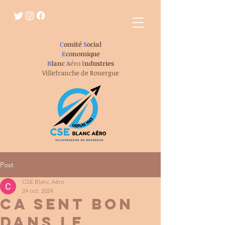
C
omité
S
ocial
E
conomique
B
lanc
A
éro
I
ndustries
Villefranche de Rouergue
Post
CSE Blanc Aéro
24 oct. 2024
CA SENT BON
DANS LE