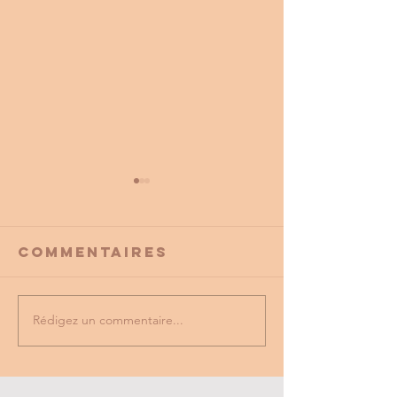
Commentaires
Rédigez un commentaire...
PROMO
tu as vu
PARTENAIRE
dernière
du cse?