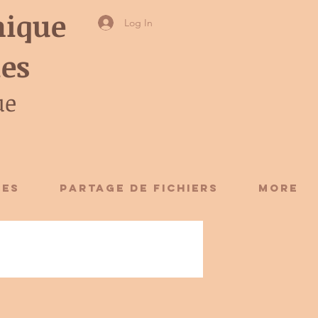
ique
Log In
ies
ue
CES
Partage de fichiers
More