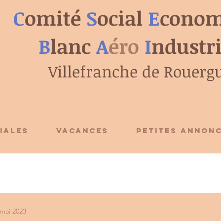
C
omité
S
ocial
E
conom
B
lanc
A
éro
I
ndustr
Villefranche de Rouerg
IALES
VACANCES
PETITES ANNON
 mai 2023