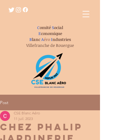
C
omité
S
ocial
E
conomique
B
lanc
A
éro
I
ndustries
Villefranche de Rouergue
Post
CSE Blanc Aéro
11 juil. 2023
Chez PHALIP
JARDINERIE