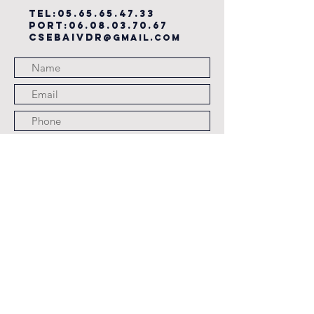
TEL:
05.65.65.47.33
PORT:
06.08.03.70.67
csebaivdr
@gmail.com
Submit
JOURS ET HORAIRES
D'OUVERTURE