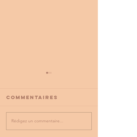
Commentaires
Rédigez un commentaire...
PROMO
tu as vu
PARTENAIRE
dernière