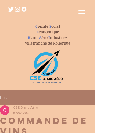
C
omité
S
ocial
E
conomique
B
lanc
A
éro
I
ndustries
Villefranche de Rouergue
Post
CSE Blanc Aéro
8 nov. 2022
COMMANDE DE
VINS