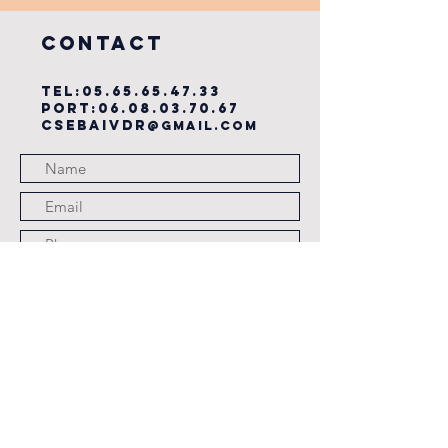
du cse?
COntact
TEL:
05.65.65.47.33
PORT:
06.08.03.70.67
csebaivdr
@gmail.com
Submit