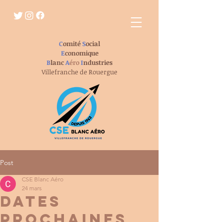
C
omité
S
ocial
E
conomique
B
lanc
A
éro
I
ndustries
Villefranche de Rouergue
Post
CSE Blanc Aéro
24 mars
dates
prochaines