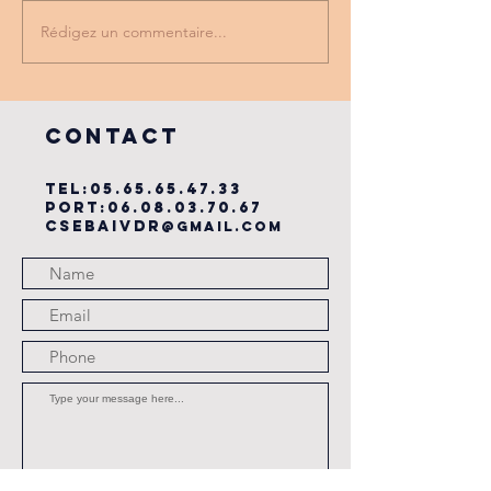
Rédigez un commentaire...
PROMO
tu as vu
PARTENAIRE
dernière
du cse?
COntact
TEL:
05.65.65.47.33
PORT:
06.08.03.70.67
csebaivdr
@gmail.com