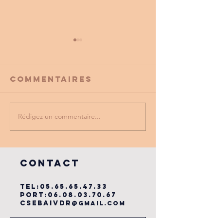
Commentaires
Rédigez un commentaire...
PROMO
tu as vu
PARTENAIRE
dernière
du cse?
COntact
TEL:
05.65.65.47.33
PORT:
06.08.03.70.67
csebaivdr
@gmail.com