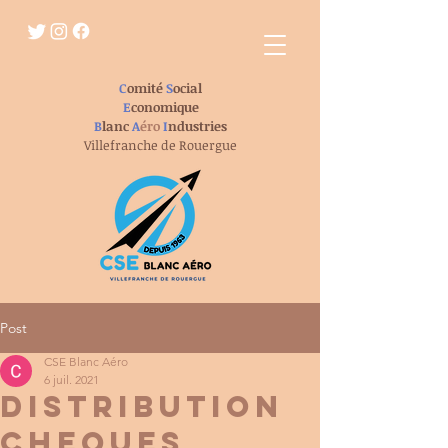
C
omité
S
ocial
E
conomique
B
lanc
A
éro
I
ndustries
Villefranche de Rouergue
Post
CSE Blanc Aéro
6 juil. 2021
DISTRIBUTION
CHEQUES