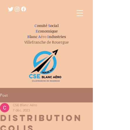
C
omité
S
ocial
E
conomique
B
lanc
A
éro
I
ndustries
Villefranche de Rouergue
Post
CSE Blanc Aéro
7 déc. 2023
DISTRIBUTION
COLIS