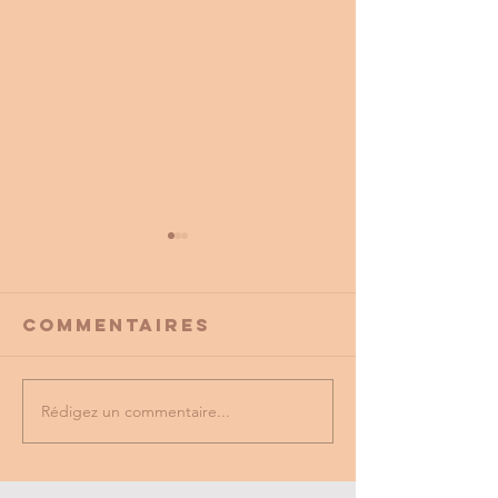
Commentaires
Rédigez un commentaire...
PROMO
tu as vu
PARTENAIRE
dernière
du cse?