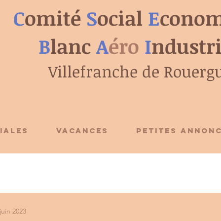
C
omité
S
ocial
E
conom
B
lanc
A
éro
I
ndustr
Villefranche de Rouerg
IALES
VACANCES
PETITES ANNON
juin 2023