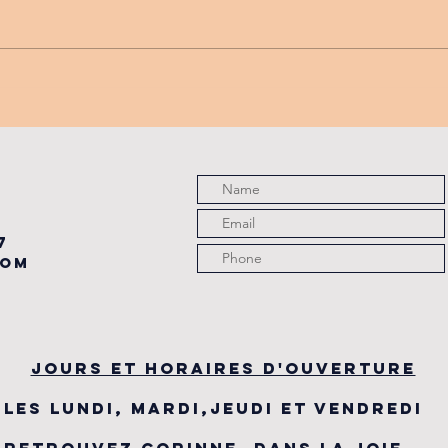
PROMO
tu
PARTENAIRE
de
du
7
com
JOURS ET HORAIRES D'OUVERTURE
LES LUNDI, MARDI,JEUDI ET VENDREDI
RETROUVEZ CORINNE, DANS LA JOIE,