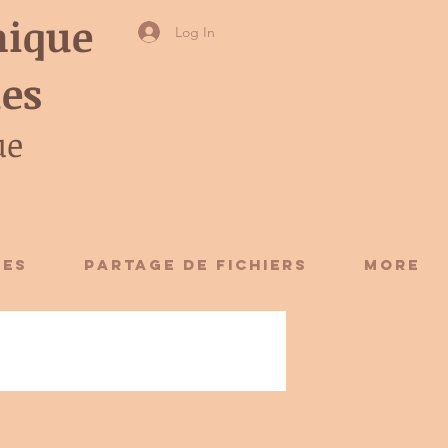
ique
Log In
ies
ue
CES
Partage de fichiers
More