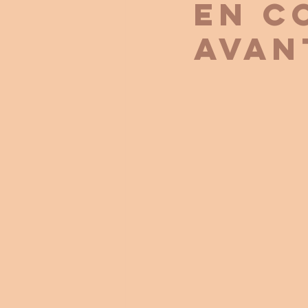
En c
avan