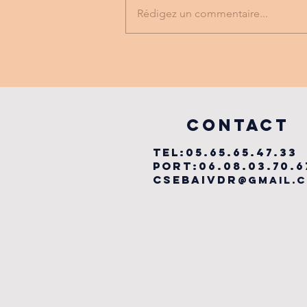
Rédigez un commentaire...
FESTIVAL
LABYRINTHE
MUSICAL
vILLEFRANCHE
COntact
TEL:05.65.65.47.33
PORT:06.08.03.70.6
csebaivdr
@gmail.