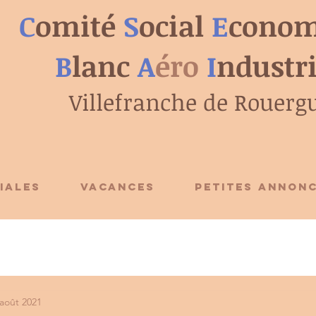
C
omité
S
ocial
E
conom
B
lanc
A
éro
I
ndustr
Villefranche de Rouerg
IALES
VACANCES
PETITES ANNON
 août 2021