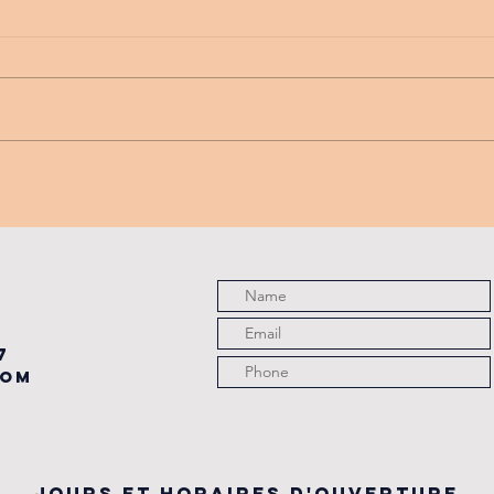
PROMO
tu
PARTENAIRE
de
du
7
com
JOURS ET HORAIRES D'OUVERTURE