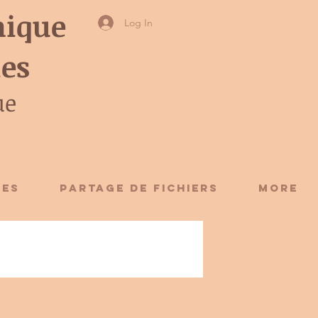
ique
Log In
ies
ue
CES
Partage de fichiers
More