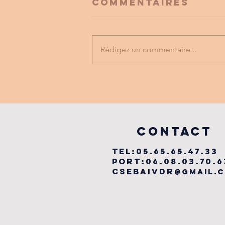
Commentaires
Rédigez un commentaire...
FESTIVAL
LABYRINTHE
MUSICAL
vILLEFRANCHE
COntact
TEL:05.65.65.47.33
PORT:06.08.03.70.6
csebaivdr
@gmail.