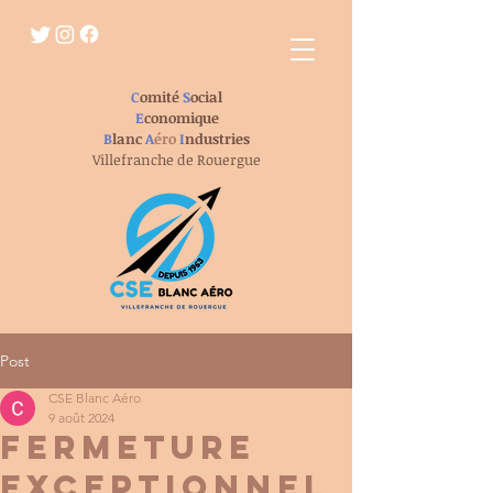
C
omité
S
ocial
E
conomique
B
lanc
A
éro
I
ndustries
Villefranche de Rouergue
Post
CSE Blanc Aéro
9 août 2024
fermeture
exceptionnel