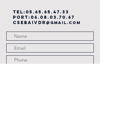
TEL:
05.65.65.47.33
PORT:
06.08.03.70.67
csebaivdr
@gmail.com
Submit
JOURS ET HORAIRES
D'OUVERTURE