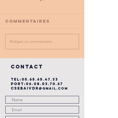
Commentaires
Rédigez un commentaire...
PROMO
tu as vu
PARTENAIRE
dernière
du cse?
COntact
TEL:
05.65.65.47.33
PORT:
06.08.03.70.67
csebaivdr
@gmail.com