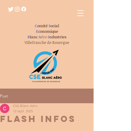
C
omité
S
ocial
E
conomique
B
lanc
A
éro
I
ndustries
Villefranche de Rouergue
Post
CSE Blanc Aéro
12 sept. 2025
flash infos