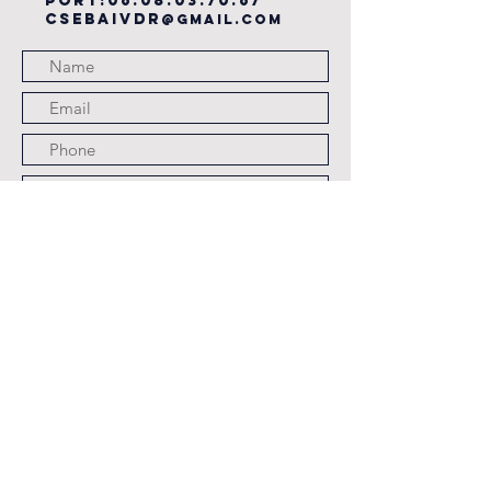
PORT:
06.08.03.70.67
csebaivdr
@gmail.com
Submit
JOURS ET HORAIRES
D'OUVERTURE
LES LUNDI,