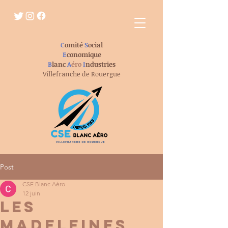
C
omité
S
ocial
E
conomique
B
lanc
A
éro
I
ndustries
Villefranche de Rouergue
Post
CSE Blanc Aéro
12 juin
LES
MADELEINES