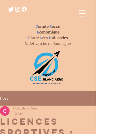
C
omité
S
ocial
E
conomique
B
lanc
A
éro
I
ndustries
Villefranche de Rouergue
Post
CSE Blanc Aéro
10 févr.
licences
sportives :