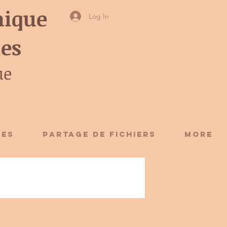
ique
Log In
ies
ue
CES
Partage de fichiers
More