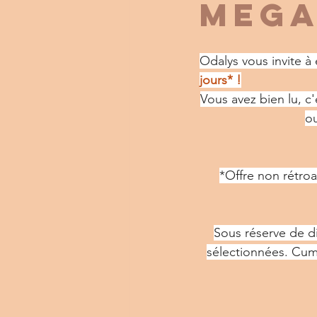
MEGA
Odalys vous invite à 
jours* !
Vous avez bien lu, c
ou
*Offre non rétroac
Sous réserve de di
sélectionnées. Cumu