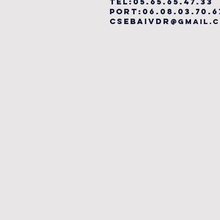
TEL:05.65.65.47.33
PORT:06.08.03.70.6
csebaivdr
@gmail.