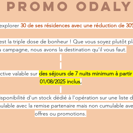
 PROMO ODALY
explorer 
30 de ses résidences avec une réduction de 30
'est la triple dose de bonheur ! Que vous soyez plutôt 
 campagne, nous avons la destination qu’il vous faut.
tive valable sur 
des séjours de 7 nuits minimum à partir
01/08/2025 inclus
,
sponibilité d'un stock dédié à l'opération sur une liste 
lable avec la remise partenaire mais non cumulable ave
offres ou promotions.