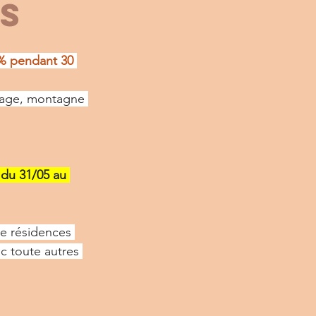
S
% pendant 30 
plage, montagne 
 du 31/05 au 
de résidences 
c toute autres 