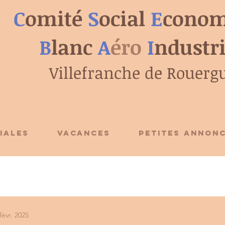
C
omité
S
ocial
E
conom
B
lanc
A
éro
I
ndustr
Villefranche de Rouerg
IALES
VACANCES
PETITES ANNON
févr. 2025