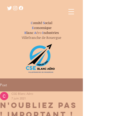
C
omité
S
ocial
E
conomique
B
lanc
A
éro
I
ndustries
Villefranche de Rouergue
Post
CSE Blanc Aéro
7 juin 2021
N'oubliez pas
! Important !