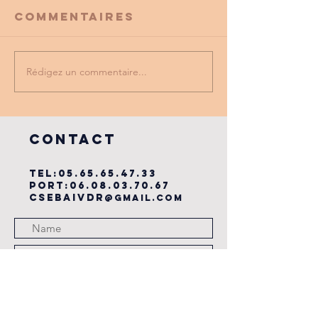
Commentaires
Rédigez un commentaire...
PROMO
tu as vu
PARTENAIRE
dernière
du cse?
COntact
TEL:
05.65.65.47.33
PORT:
06.08.03.70.67
csebaivdr
@gmail.com