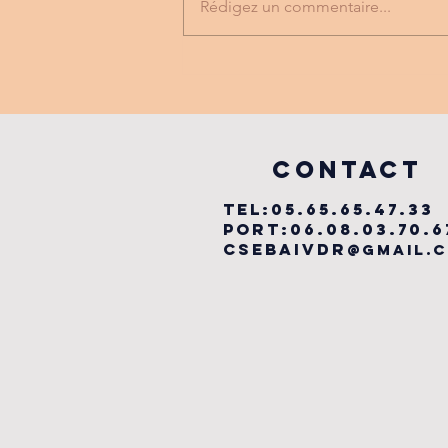
Rédigez un commentaire...
FESTIVAL
LABYRINTHE
MUSICAL
vILLEFRANCHE
COntact
TEL:05.65.65.47.33
PORT:06.08.03.70.6
csebaivdr
@gmail.