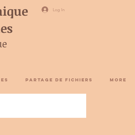
ique
Log In
ies
ue
CES
Partage de fichiers
More