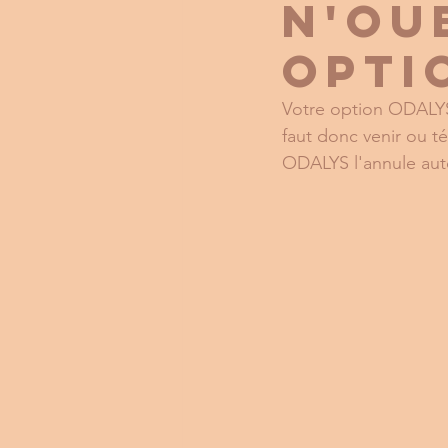
N'oub
Opti
Votre option ODALYS 
faut donc venir ou 
ODALYS l'annule au