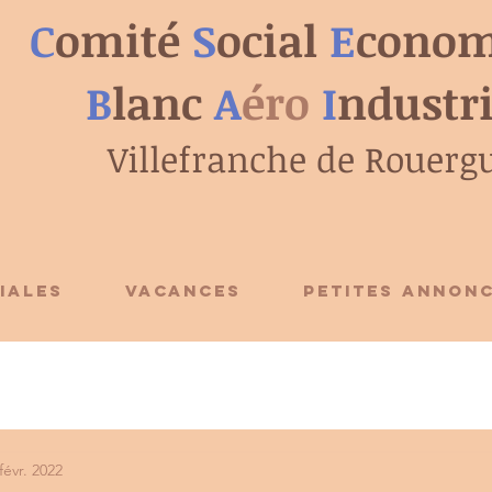
C
omité
S
ocial
E
conom
B
lanc
A
éro
I
ndustr
Villefranche de Rouerg
IALES
VACANCES
PETITES ANNON
févr. 2022