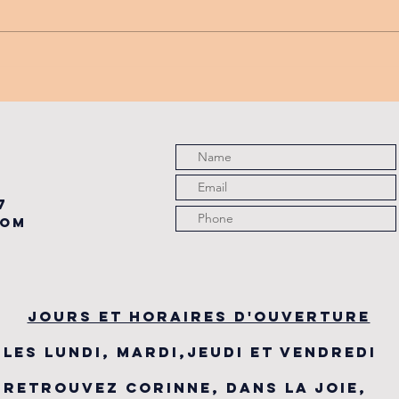
PROMO
tu
PARTENAIRE
de
du
7
com
JOURS ET HORAIRES D'OUVERTURE
LES LUNDI, MARDI,JEUDI ET VENDREDI
RETROUVEZ CORINNE, DANS LA JOIE,