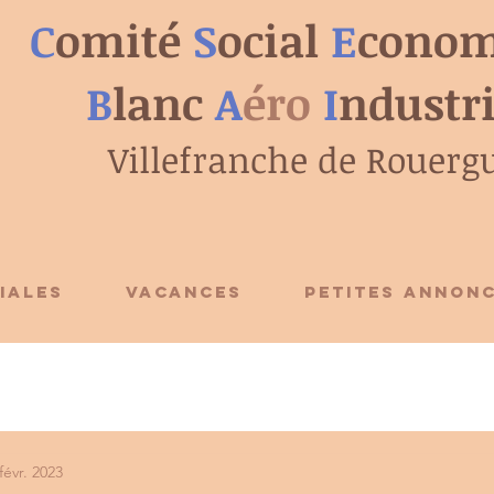
C
omité
S
ocial
E
conom
B
lanc
A
éro
I
ndustr
Villefranche de Rouerg
IALES
VACANCES
PETITES ANNON
févr. 2023