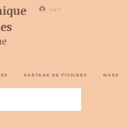
ique
Log In
ies
ue
CES
Partage de fichiers
More