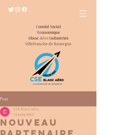
C
omité
S
ocial
E
conomique
B
lanc
A
éro
I
ndustries
Villefranche de Rouergue
Post
CSE Blanc Aéro
13 mars 2023
NOUVEAU
PARTENAIRE