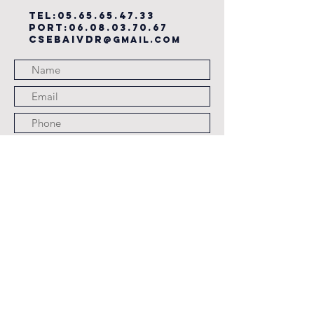
TEL:
05.65.65.47.33
PORT:
06.08.03.70.67
csebaivdr
@gmail.com
Submit
JOURS ET HORAIRES
D'OUVERTURE